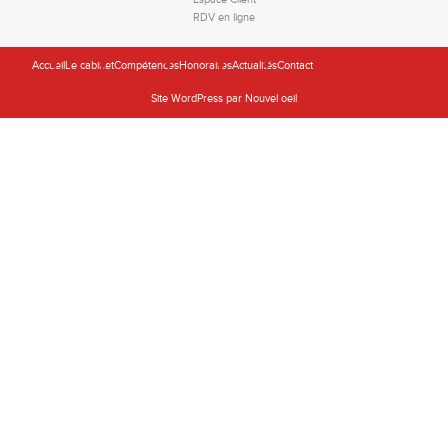
RDV en ligne
Accueil
Le cabinet
Compétences
Honoraires
Actualités
Contact
Site WordPress par Nouvel oeil