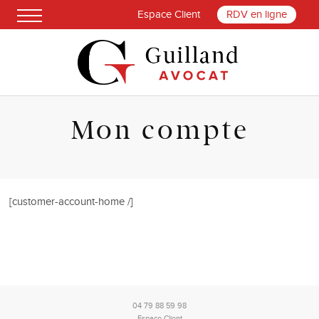
Espace Client
RDV en ligne
Mon compte
[customer-account-home /]
04 79 88 59 98
Espace Client